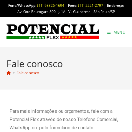
Fone/WhatsApp:
(11) 98326-1694
|
Fone:
(11) 2221-2797
|
Endereço:
Av. Otto Baumgart, 800, lj. 1A - Vl. Guilherme - São Paulo/SP
MENU
Fale conosco
>
Fale conosco
Para mais informações ou orçamentos, fale com a
Potencial Flex através de nosso Telefone Comercial,
WhatsApp ou pelo formulário de contato.